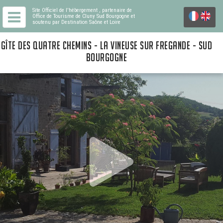
Site Officiel de l'hébergement
, partenaire de
Office de Tourisme de Cluny Sud Bourgogne
et
soutenu par Destination Saône et Loire
GÎTE DES QUATRE CHEMINS - LA VINEUSE SUR FREGANDE - SUD
BOURGOGNE