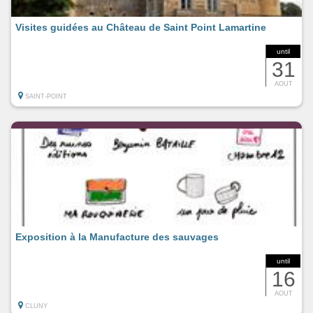
Visites guidées au Château de Saint Point Lamartine
until
31
AOUT
SAINT-POINT
Exposition à la Manufacture des sauvages
until
16
AOUT
CLUNY