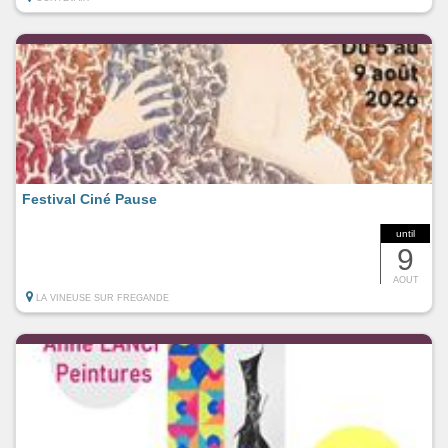
Festival Ciné Pause
until
9
AOUT
LA VINEUSE SUR FREGANDE