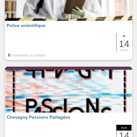
Police scientifique
le
14
AOUT
DOMPIERRE-LES-ORMES
Chevagny Passions Partagées
from
14