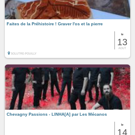
Faites de la Préhistoire ! Graver l'os et la pierre
le
13
AOUT
SOLUTRE-POUILLY
Chevagny Passions - LINHA[A] par Les Mécanos
le
14