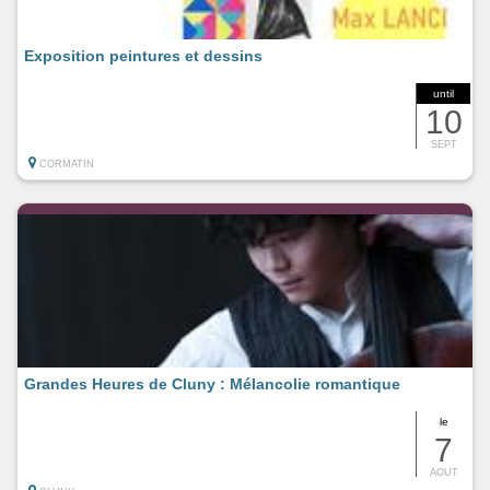
Exposition peintures et dessins
until
10
SEPT
CORMATIN
Grandes Heures de Cluny : Mélancolie romantique
le
7
AOUT