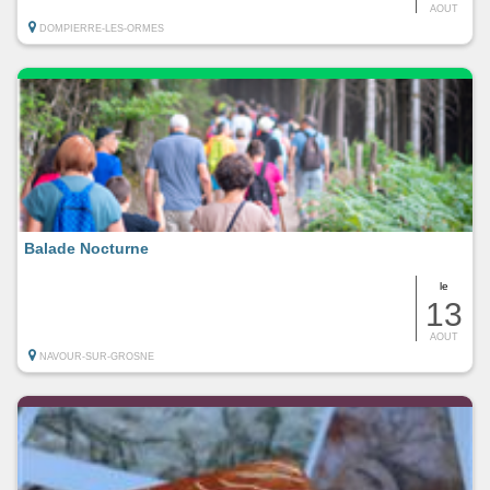
AOUT
DOMPIERRE-LES-ORMES
Balade Nocturne
le
13
AOUT
NAVOUR-SUR-GROSNE