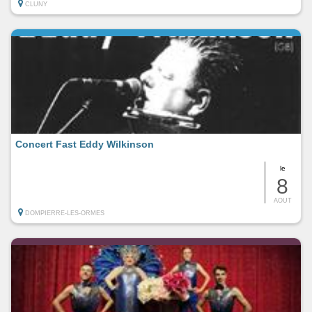
CLUNY
Concert Fast Eddy Wilkinson
le
8
AOUT
DOMPIERRE-LES-ORMES