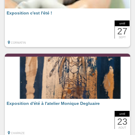
Exposition c'est l'été !
until
27
SEPT
CORMATIN
Exposition d'été à l'atelier Monique Degluaire
until
23
AOUT
CHAPAIZE