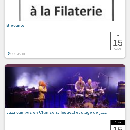
Brocante
le
15
AOUT
CORMATIN
Jazz campus en Clunisois, festival et stage de jazz
from
15