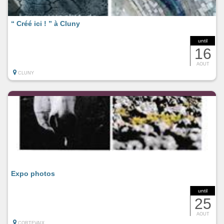
“ Créé ici ! ” à Cluny
until
16
AOUT
CLUNY
Expo photos
until
25
AOUT
CORTEVAIX