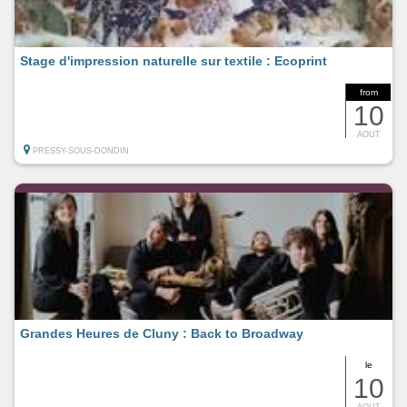
Stage d'impression naturelle sur textile : Ecoprint
from
10
AOUT
PRESSY-SOUS-DONDIN
Grandes Heures de Cluny : Back to Broadway
le
10
AOUT