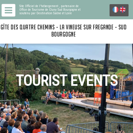
Site Officiel de l'hébergement
, partenaire de
Office de Tourisme de Cluny Sud Bourgogne
et
soutenu par Destination Saône et Loire
GÎTE DES QUATRE CHEMINS - LA VINEUSE SUR FREGANDE - SUD
BOURGOGNE
TOURIST EVENTS