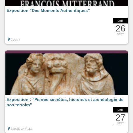
Exposition "Des Moments Authentiques"
until
26
SEPT
CLUNY
Exposition : "Pierres secrètes, histoires et archéologie de
nos terroirs"
until
27
SEPT
BERZE-LA-VILLE