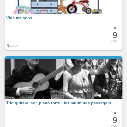
Vide maisons
le
9
AOUT
SAILLY
Trio guitare, cor, piano forte : les murmures passagers
le
9
AOUT