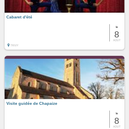
Cabaret d'été
le
8
AOUT
TRIVY
Visite guidée de Chapaize
le
8
AOUT