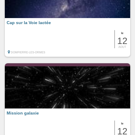
Cap sur la Voie lactée
le
12
AOUT
DOMPIERRE-LES-ORMES
Mission galaxie
le
12