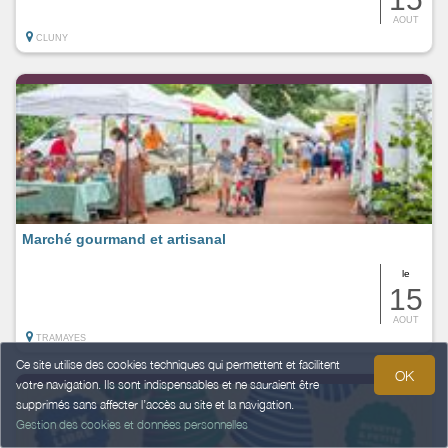
AOUT
CLUNY
Marché gourmand et artisanal
le
15
AOUT
TRAMAYES
Ce site utilise des cookies techniques qui permettent et facilitent
OK
votre navigation. Ils sont indispensables et ne sauraient être
supprimés sans affecter l’accès au site et la navigation.
Gestion des cookies et données personnelles